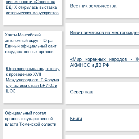
письменности «Слово» на
Вестник землячества
ВДНХ открылась выставка
исторических манускриптов
Визит земляков на месторожден
Ханты-Мансийский
автономный округ - Югра
Единый официальный сайт
государственных органов
«Мир коренных народов - Ж
АКМНСС и ДВ РФ
Югра завершила подготовку
к проведению XVII
Международного IT‑Форума
с участием стран БРИКС и
ШОС
Север наш
Официальный портал
Книги
органов государственной
власти Тюменской области