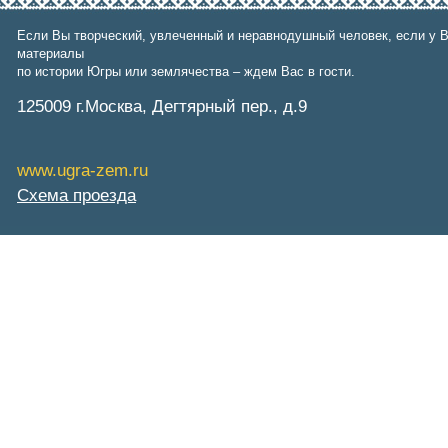
Фонд им. В.И.Муравленко
Фонд им. Б.Е.Щербины
Если Вы творческий, увлеченный и неравнодушный человек, если у В
АКМНСС и ДВ РФ
материалы
Национальная служба
по истории Югры или землячества – ждем Вас в гости.
мониторинга
Клуб регионов
125009 г.Москва, Дегтярный пер., д.9
РИА ФедералПресс
Arctic info
ГТРК «Ямал-Регион»
www.ugra-zem.ru
"Тюмень медиа"
"Красный Север"
Схема проезда
"Север - наш!"
"Север - Пресс"
ИА "Тюменская линия"
"Тюменская область сегодня"
"Тюменские известия"
"Новости Югры"
РИЦ "Югра"
BarentsObserver.com
На Западе Москвы. Проспект
Вернадского