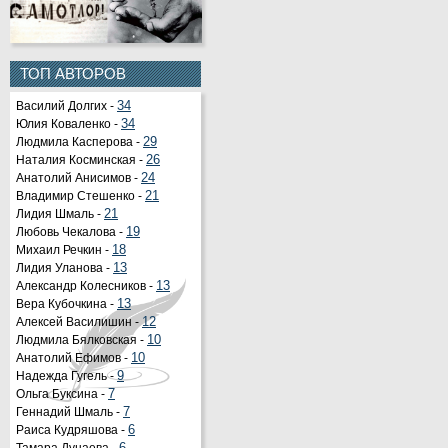
ТОП АВТОРОВ
Василий Долгих -
34
Юлия Коваленко -
34
Людмила Касперова -
29
Наталия Косминская -
26
Анатолий Анисимов -
24
Владимир Стешенко -
21
Лидия Шмаль -
21
Любовь Чекалова -
19
Михаил Речкин -
18
Лидия Уланова -
13
Александр Колесников -
13
Вера Кубочкина -
13
Алексей Василишин -
12
Людмила Бялковская -
10
Анатолий Ефимов -
10
Надежда Гугель -
9
Ольга Буксина -
7
Геннадий Шмаль -
7
Раиса Кудряшова -
6