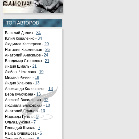
ТОП АВТОРОВ
Василий Долгих -
34
Юлия Коваленко -
34
Людмила Касперова -
29
Наталия Косминская -
26
Анатолий Анисимов -
24
Владимир Стешенко -
21
Лидия Шмаль -
21
Любовь Чекалова -
19
Михаил Речкин -
18
Лидия Уланова -
13
Александр Колесников -
13
Вера Кубочкина -
13
Алексей Василишин -
12
Людмила Бялковская -
10
Анатолий Ефимов -
10
Надежда Гугель -
9
Ольга Буксина -
7
Геннадий Шмаль -
7
Раиса Кудряшова -
6