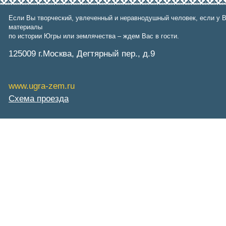
Фонд им. В.И.Муравленко
Фонд им. Б.Е.Щербины
Если Вы творческий, увлеченный и неравнодушный человек, если у В
АКМНСС и ДВ РФ
материалы
Национальная служба
по истории Югры или землячества – ждем Вас в гости.
мониторинга
Клуб регионов
125009 г.Москва, Дегтярный пер., д.9
РИА ФедералПресс
Arctic info
ГТРК «Ямал-Регион»
www.ugra-zem.ru
"Тюмень медиа"
"Красный Север"
Схема проезда
"Север - наш!"
"Север - Пресс"
ИА "Тюменская линия"
"Тюменская область сегодня"
"Тюменские известия"
"Новости Югры"
РИЦ "Югра"
BarentsObserver.com
На Западе Москвы. Проспект
Вернадского