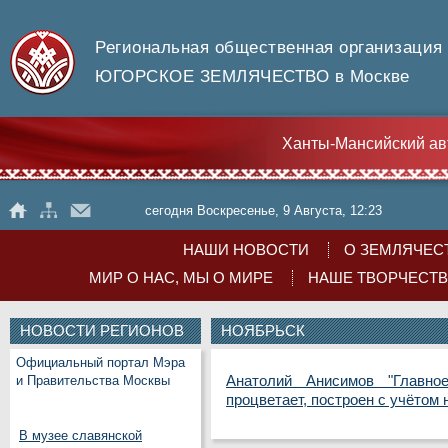
Региональная общественная организация
ЮГОРСКОЕ ЗЕМЛЯЧЕСТВО в Москве
Ханты-Мансийский ав
сегодня Воскресенье, 9 Августа, 12:23
НАШИ НОВОСТИ
О ЗЕМЛЯЧЕС
МИР О НАС, МЫ О МИРЕ
НАШЕ ТВОРЧЕСТ
НОВОСТИ РЕГИОНОВ
НОЯБРЬСК
Официальный портал Мэра
Анатолий Анисимов "Главно
и Правительства Москвы
процветает, построен с учётом
В музее славянской