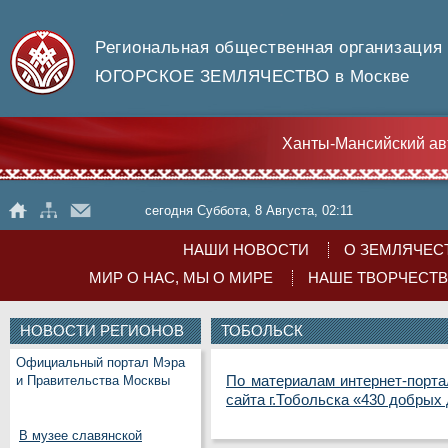
Региональная общественная организация
ЮГОРСКОЕ ЗЕМЛЯЧЕСТВО в Москве
Ханты-Мансийский ав
сегодня Суббота, 8 Августа, 02:11
НАШИ НОВОСТИ
О ЗЕМЛЯЧЕС
МИР О НАС, МЫ О МИРЕ
НАШЕ ТВОРЧЕСТ
НОВОСТИ РЕГИОНОВ
ТОБОЛЬСК
Официальный портал Мэра
По материалам интернет-порт
и Правительства Москвы
сайта г.Тобольска «430 добрых
В музее славянской