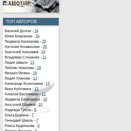
ТОП АВТОРОВ
Василий Долгих -
34
Юлия Коваленко -
34
Людмила Касперова -
29
Наталия Косминская -
26
Анатолий Анисимов -
24
Владимир Стешенко -
21
Лидия Шмаль -
21
Любовь Чекалова -
19
Михаил Речкин -
18
Лидия Уланова -
13
Александр Колесников -
13
Вера Кубочкина -
13
Алексей Василишин -
12
Людмила Бялковская -
10
Анатолий Ефимов -
10
Надежда Гугель -
9
Ольга Буксина -
7
Геннадий Шмаль -
7
Раиса Кудряшова -
6