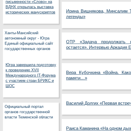
письменности «Слово» на
ВДНХ открылась выставка
Ирина Вишнякова, Минсалим Т
исторических манускриптов
легенды»
Ханты-Мансийский
автономный округ - Югра
ОТР «Задача продолжать 
Единый официальный сайт
остается». Интервью Аркадия
государственных органов
Югра завершила подготовку
к проведению XVII
Вера Кубочкина «Война. Как
Международного IT‑Форума
памяти…»
с участием стран БРИКС и
ШОС
Василий Долгих «Первая встре
Официальный портал
органов государственной
власти Тюменской области
Раиса Каманина «На одном ды