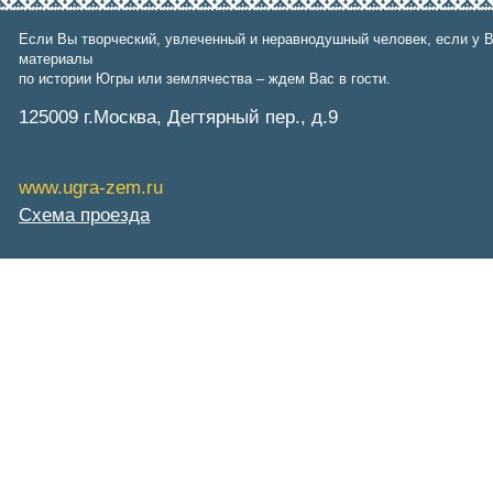
Фонд им. В.И.Муравленко
Фонд им. Б.Е.Щербины
Если Вы творческий, увлеченный и неравнодушный человек, если у В
АКМНСС и ДВ РФ
материалы
Национальная служба
по истории Югры или землячества – ждем Вас в гости.
мониторинга
Клуб регионов
125009 г.Москва, Дегтярный пер., д.9
РИА ФедералПресс
Arctic info
ГТРК «Ямал-Регион»
www.ugra-zem.ru
"Тюмень медиа"
"Красный Север"
Схема проезда
"Север - наш!"
"Север - Пресс"
ИА "Тюменская линия"
"Тюменская область сегодня"
"Тюменские известия"
"Новости Югры"
РИЦ "Югра"
BarentsObserver.com
На Западе Москвы. Проспект
Вернадского