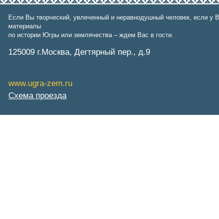
Фонд им. В.И.Муравленко
Фонд им. Б.Е.Щербины
Если Вы творческий, увлеченный и неравнодушный человек, если у В
АКМНСС и ДВ РФ
материалы
Национальная служба
по истории Югры или землячества – ждем Вас в гости.
мониторинга
Клуб регионов
125009 г.Москва, Дегтярный пер., д.9
РИА ФедералПресс
Arctic info
ГТРК «Ямал-Регион»
www.ugra-zem.ru
"Тюмень медиа"
"Красный Север"
Схема проезда
"Север - наш!"
"Север - Пресс"
ИА "Тюменская линия"
"Тюменская область сегодня"
"Тюменские известия"
"Новости Югры"
РИЦ "Югра"
BarentsObserver.com
На Западе Москвы. Проспект
Вернадского