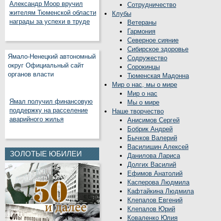
Александр Моор вручил
Сотрудничество
жителям Тюменской области
Клубы
награды за успехи в труде
Ветераны
Гармония
Северное сияние
Сибирское здоровье
Ямало-Ненецкий автономный
Содружество
округ Официальный сайт
Сорокинцы
органов власти
Тюменская Мадонна
Мир о нас, мы о мире
Мир о нас
Ямал получил финансовую
Мы о мире
поддержку на расселение
Наше творчество
аварийного жилья
Анисимов Сергей
Бобрик Андрей
Бычков Валерий
Василишин Алексей
ЗОЛОТЫЕ ЮБИЛЕИ
Данилова Лариса
Долгих Василий
Ефимов Анатолий
Касперова Людмила
Кафтайкина Людмила
Клепалов Евгений
Клепалов Юрий
Коваленко Юлия