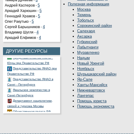
Тамара Дунаева -
6
Полезная информация
Андрей Касперов -
5
Москва
Аркадий Харюшин -
5
Тюмень
Геннадий Храмов -
5
Тобольск
Олег Ракутько -
5
Органы государственной
Сорокинский район
Сергей Барышников -
4
власти РФ
Салехард
Владимир Шугля -
4
Портал государственных и
Аксарка
Аркадий Елфимов -
4
муниципальных услуг
Губкинский
Официальный портал
Лабытнанги
правовой информации
ДРУГИЕ РЕСУРСЫ
Муравленко
Представительство ХМАО -
Надым
Югры при Правительстве РФ
Новый Уренгой
Представительство ЯНАО при
Ноябрьск
Правительстве РФ
Шурышкарский район
Представительство ЯНАО в
Яр-Сале
Санкт - Петербурге
Ханты-Мансийск
Ямальское землячество в
Нижневартовск
Санкт-Петербурге
Лангепас
Департамент нацполитики,
Помощь юриста
связей и туризма Москвы
Помощь экономиста
Общественная палата РФ
Ассоциация полярников
СНП России
РОССНГС
СибНАЦ