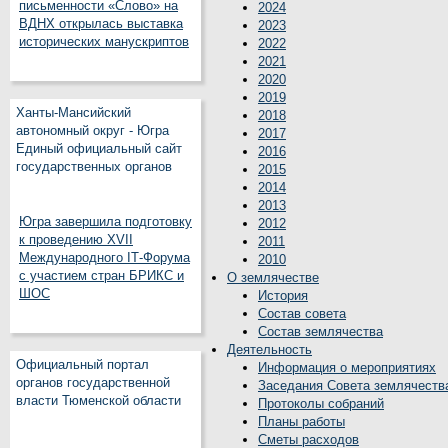
письменности «Слово» на
2024
ВДНХ открылась выставка
2023
исторических манускриптов
2022
2021
2020
2019
Ханты-Мансийский
2018
автономный округ - Югра
2017
Единый официальный сайт
2016
государственных органов
2015
2014
2013
Югра завершила подготовку
2012
к проведению XVII
2011
Международного IT‑Форума
2010
с участием стран БРИКС и
О землячестве
ШОС
История
Состав совета
Состав землячества
Деятельность
Официальный портал
Информация о мероприятиях
органов государственной
Заседания Совета землячеств
власти Тюменской области
Протоколы собраний
Планы работы
Сметы расходов